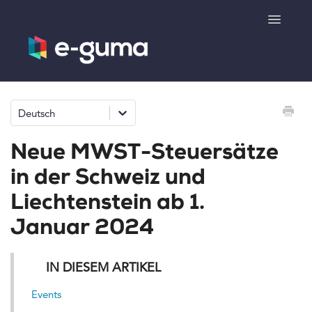
Toggle
Navigatio
Allgemeines
Deutsch
Gutscheinsystem
Neue MWST-Steuersätze
Ticketsystem
in der Schweiz und
Liechtenstein ab 1.
Produktshop
Januar 2024
e-surprise
IN DIESEM ARTIKEL
Kontakt
Events