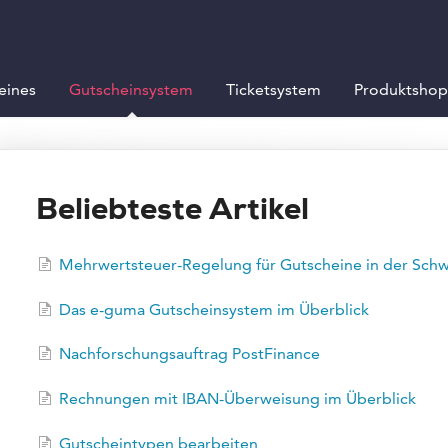
eines
Gutscheinsystem
Ticketsystem
Produktshop
Beliebteste Artikel
Mehrwertsteuer-Regelung für Gutscheine in der Schw
Das e-guma Gutscheinsystem im Überblick
Nachforschungsauftrag PostFinance
Rechnungen mit IBAN-Überweisung im Überblick
Gutscheintypen bearbeiten