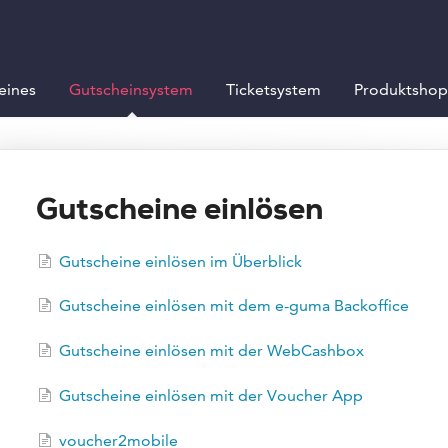
eines
Gutscheinsystem
Ticketsystem
Produktshop
Gutscheine einlösen
Gutscheine einlösen im Überblick
Gutscheine einlösen mit dem e-guma Backoffice
Gutscheine einlösen mit der WebCashbox
Gutscheine einlösen mit der Voucher App
voucher2mobile