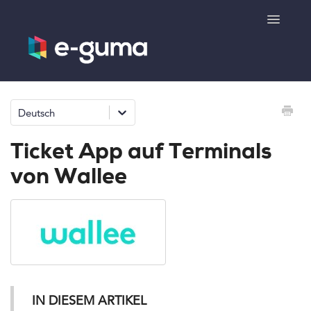
Toggle
Navigatio
Allgemeines
Deutsch
Gutscheinsystem
Ticket App auf Terminals
Ticketsystem
von Wallee
Produktshop
e-surprise
Kontakt
IN DIESEM ARTIKEL