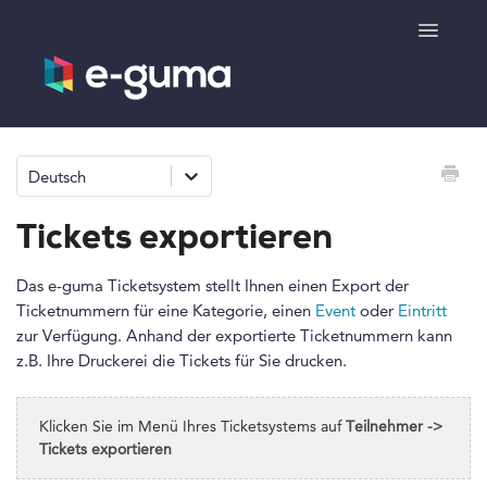
Toggle
Navigatio
Allgemeines
Deutsch
Gutscheinsystem
Tickets exportieren
Ticketsystem
Das e-guma Ticketsystem stellt Ihnen einen Export der
Ticketnummern für eine Kategorie, einen
Event
oder
Eintritt
Produktshop
zur Verfügung. Anhand der exportierte Ticketnummern kann
z.B. Ihre Druckerei die Tickets für Sie drucken.
e-surprise
Klicken Sie im Menü Ihres Ticketsystems auf
Teilnehmer ->
Kontakt
Tickets exportieren