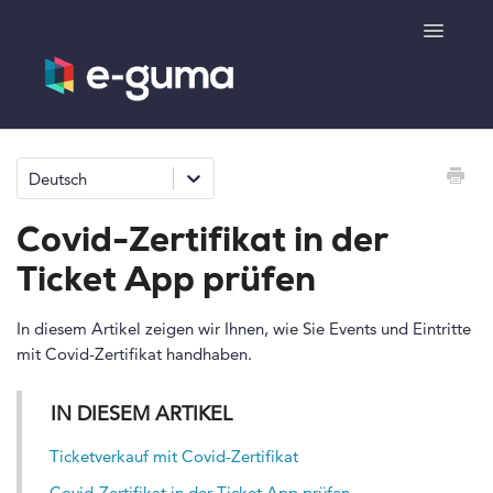
Toggle
Navigatio
Allgemeines
Deutsch
Gutscheinsystem
Covid-Zertifikat in der
Ticketsystem
Ticket App prüfen
Produktshop
In diesem Artikel zeigen wir Ihnen, wie Sie Events und Eintritte
mit Covid-Zertifikat handhaben.
e-surprise
IN DIESEM ARTIKEL
Kontakt
Ticketverkauf mit Covid-Zertifikat
Covid-Zertifikat in der Ticket App prüfen