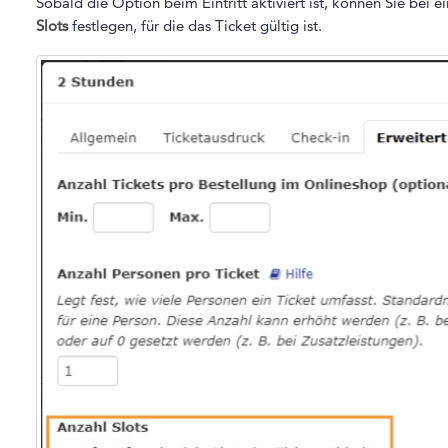
Sobald die Option beim Eintritt aktiviert ist, können Sie bei e
Slots
festlegen, für die das Ticket gültig ist.