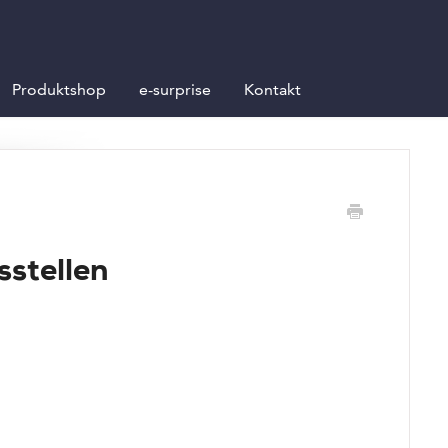
Produktshop
e-surprise
Kontakt
sstellen