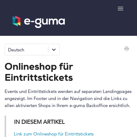
Toggle
Navigatio
Allgemeines
Deutsch
Gutscheinsystem
Onlineshop für
Ticketsystem
Eintrittstickets
Produktshop
Events und Eintrittstickets werden auf separaten Landingpages
angezeigt. Im Footer und in der Navigation sind die Links zu
allen aktivierten Shops in Ihrem e-guma Backoffice ersichtlich.
e-surprise
IN DIESEM ARTIKEL
Kontakt
Link zum Onlineshop für Eintrittstickets