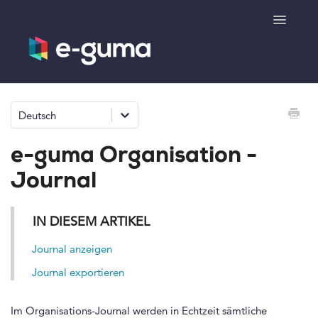
Toggle
Navigatio
Allgemeines
Deutsch
Gutscheinsystem
e-guma Organisation -
Ticketsystem
Journal
Produktshop
IN DIESEM ARTIKEL
e-surprise
Journal anzeigen
Journal exportieren
Kontakt
Im Organisations-Journal werden in Echtzeit sämtliche