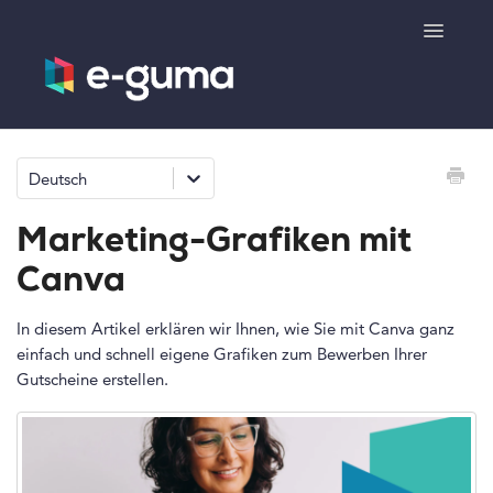
Toggle
Navigatio
Allgemeines
Deutsch
Gutscheinsystem
Marketing-Grafiken mit
Ticketsystem
Canva
Produktshop
In diesem Artikel erklären wir Ihnen, wie Sie mit Canva ganz
einfach und schnell eigene Grafiken zum Bewerben Ihrer
Gutscheine erstellen.
e-surprise
Kontakt