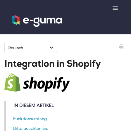
Toggle
Navigatio
Allgemeines
Deutsch
Gutscheinsystem
Integration in Shopify
Ticketsystem
Produktshop
e-surprise
IN DIESEM ARTIKEL
Kontakt
Funktionsumfang
Bitte beachten Sie