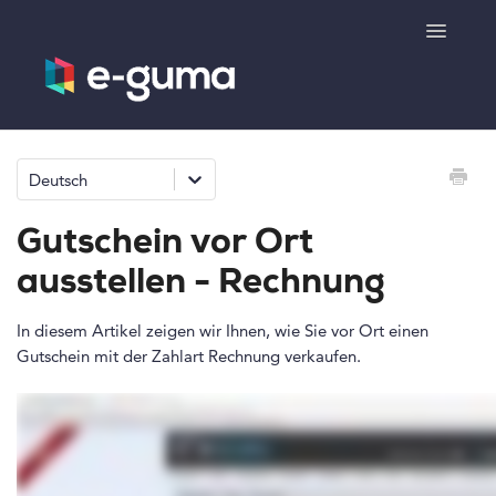
Toggle
Navigatio
Allgemeines
Deutsch
Gutscheinsystem
Gutschein vor Ort
Ticketsystem
ausstellen - Rechnung
Produktshop
In diesem Artikel zeigen wir Ihnen, wie Sie vor Ort einen
Gutschein mit der Zahlart Rechnung verkaufen.
e-surprise
Kontakt