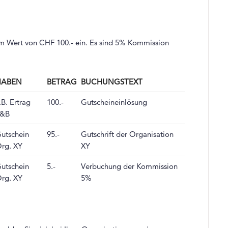
 im Wert von CHF 100.- ein. Es sind 5% Kommission
HABEN
BETRAG
BUCHUNGSTEXT
.B. Ertrag
100.-
Gutscheineinlösung
F&B
utschein
95.-
Gutschrift der Organisation
rg. XY
XY
utschein
5.-
Verbuchung der Kommission
rg. XY
5%