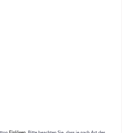
utton
Einlösen
. Bitte beachten Sie, dass je nach Art des