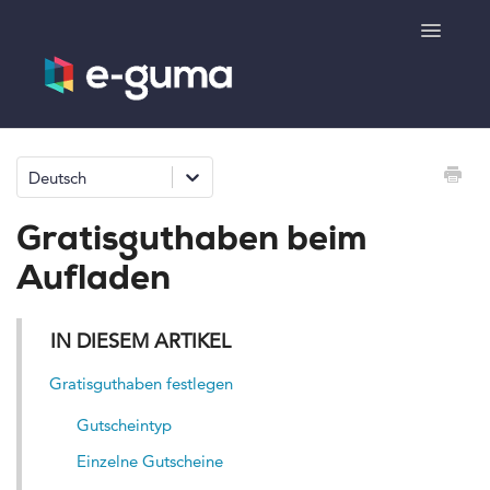
Toggle
Navigatio
Allgemeines
Deutsch
Gutscheinsystem
Gratisguthaben beim
Ticketsystem
Aufladen
Produktshop
IN DIESEM ARTIKEL
e-surprise
Gratisguthaben festlegen
Gutscheintyp
Kontakt
Einzelne Gutscheine