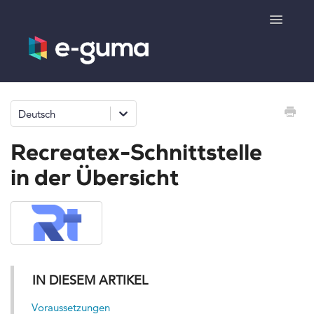
Toggle
Navigatio
Allgemeines
Deutsch
Gutscheinsystem
Recreatex-Schnittstelle
Ticketsystem
in der Übersicht
Produktshop
e-surprise
IN DIESEM ARTIKEL
Kontakt
Voraussetzungen