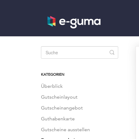
Toggle
Search
KATEGORIEN
Überblick
Gutscheinlayout
Gutscheinangebot
Guthabenkarte
Gutscheine ausstellen