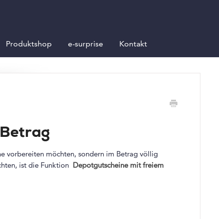
Produktshop
e-surprise
Kontakt
 Betrag
ne vorbereiten möchten, sondern im Betrag völlig
hten, ist die Funktion
Depotgutscheine mit freiem