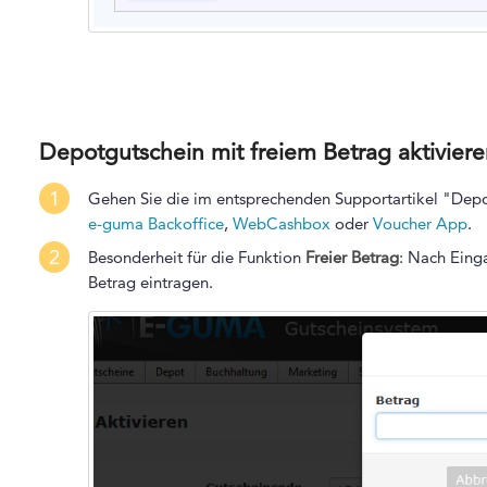
Depotgutschein mit freiem Betrag aktivier
1
Gehen Sie die im entsprechenden Supportartikel "Depot
e-guma Backoffice
,
WebCashbox
oder
Voucher App
.
2
Besonderheit für die Funktion
Freier Betrag
: Nach Eing
Betrag eintragen.