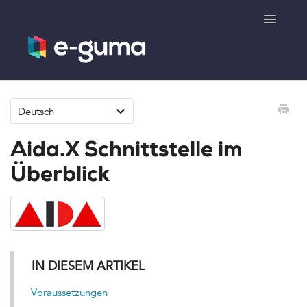
Toggle
Navigatio
Allgemeines
Deutsch
Gutscheinsystem
Aida.X Schnittstelle im
Ticketsystem
Überblick
Produktshop
e-surprise
IN DIESEM ARTIKEL
Kontakt
Voraussetzungen