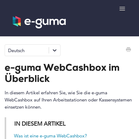
Toggle
Navigatio
Allgemeines
Deutsch
Gutscheinsystem
e-guma WebCashbox im
Ticketsystem
Überblick
Produktshop
In diesem Artikel erfahren Sie, wie Sie die e-guma
WebCashbox auf Ihren Arbeitsstationen oder Kassensystemen
einsetzen können.
e-surprise
IN DIESEM ARTIKEL
Kontakt
Was ist eine e-guma WebCashbox?