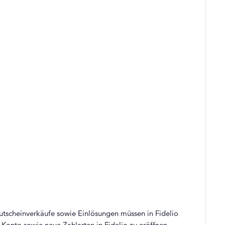
tscheinverkäufe sowie Einlösungen müssen in Fidelio
onto sowie neue Zahlarten in Fidelio zu eröffnen.