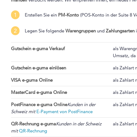
1
Erstellen Sie ein
PM-Konto
(POS-Konto in der Suite 8 V
2
Legen Sie folgende
Warengruppen
und
Zahlungsarten
i
Gutschein e-guma Verkauf
als Wareng
Umsatz, da 
Gutschein e-guma einlösen
als Zahlart 
VISA e-guma Online
als Zahlart 
MasterCard e-guma Online
als Zahlart 
PostFinance e-guma Online
Kunden in der
als Zahlart 
Schweiz mit
E-Payment von PostFinance
QR-Rechnung e-guma
Kunden in der Schweiz
als Zahlart 
mit
QR-Rechnung